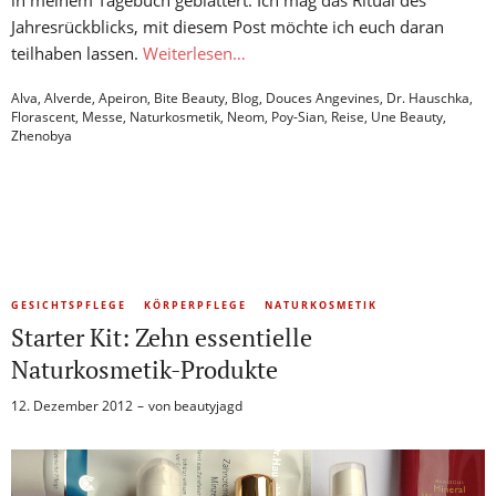
in meinem Tagebuch geblättert. Ich mag das Ritual des
Jahresrückblicks, mit diesem Post möchte ich euch daran
teilhaben lassen.
Weiterlesen…
Alva
,
Alverde
,
Apeiron
,
Bite Beauty
,
Blog
,
Douces Angevines
,
Dr. Hauschka
,
Florascent
,
Messe
,
Naturkosmetik
,
Neom
,
Poy-Sian
,
Reise
,
Une Beauty
,
Zhenobya
GESICHTSPFLEGE
KÖRPERPFLEGE
NATURKOSMETIK
Starter Kit: Zehn essentielle
Naturkosmetik-Produkte
12. Dezember 2012
von
beautyjagd