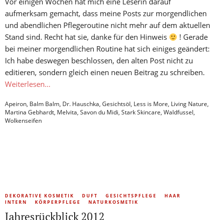
Vor einigen Wochen hat mich eine Leserin darauf
aufmerksam gemacht, dass meine Posts zur morgendlichen
und abendlichen Pflegeroutine nicht mehr auf dem aktuellen
Stand sind. Recht hat sie, danke für den Hinweis
! Gerade
bei meiner morgendlichen Routine hat sich einiges geändert:
Ich habe deswegen beschlossen, den alten Post nicht zu
editieren, sondern gleich einen neuen Beitrag zu schreiben.
Weiterlesen…
Apeiron
,
Balm Balm
,
Dr. Hauschka
,
Gesichtsöl
,
Less is More
,
Living Nature
,
Martina Gebhardt
,
Melvita
,
Savon du Midi
,
Stark Skincare
,
Waldfussel
,
Wolkenseifen
DEKORATIVE KOSMETIK
DUFT
GESICHTSPFLEGE
HAAR
INTERN
KÖRPERPFLEGE
NATURKOSMETIK
Jahresrückblick 2012