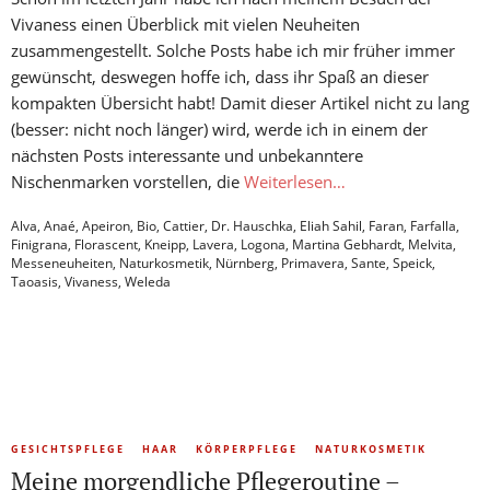
Vivaness einen Überblick mit vielen Neuheiten
zusammengestellt. Solche Posts habe ich mir früher immer
gewünscht, deswegen hoffe ich, dass ihr Spaß an dieser
kompakten Übersicht habt! Damit dieser Artikel nicht zu lang
(besser: nicht noch länger) wird, werde ich in einem der
nächsten Posts interessante und unbekanntere
Nischenmarken vorstellen, die
Weiterlesen…
Alva
,
Anaé
,
Apeiron
,
Bio
,
Cattier
,
Dr. Hauschka
,
Eliah Sahil
,
Faran
,
Farfalla
,
Finigrana
,
Florascent
,
Kneipp
,
Lavera
,
Logona
,
Martina Gebhardt
,
Melvita
,
Messeneuheiten
,
Naturkosmetik
,
Nürnberg
,
Primavera
,
Sante
,
Speick
,
Taoasis
,
Vivaness
,
Weleda
GESICHTSPFLEGE
HAAR
KÖRPERPFLEGE
NATURKOSMETIK
Meine morgendliche Pflegeroutine –