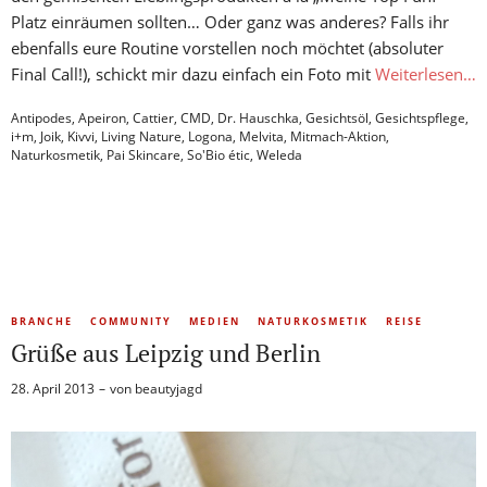
Platz einräumen sollten… Oder ganz was anderes? Falls ihr
ebenfalls eure Routine vorstellen noch möchtet (absoluter
Final Call!), schickt mir dazu einfach ein Foto mit
Weiterlesen…
Antipodes
,
Apeiron
,
Cattier
,
CMD
,
Dr. Hauschka
,
Gesichtsöl
,
Gesichtspflege
,
i+m
,
Joik
,
Kivvi
,
Living Nature
,
Logona
,
Melvita
,
Mitmach-Aktion
,
Naturkosmetik
,
Pai Skincare
,
So'Bio étic
,
Weleda
BRANCHE
COMMUNITY
MEDIEN
NATURKOSMETIK
REISE
Grüße aus Leipzig und Berlin
28. April 2013
von
beautyjagd