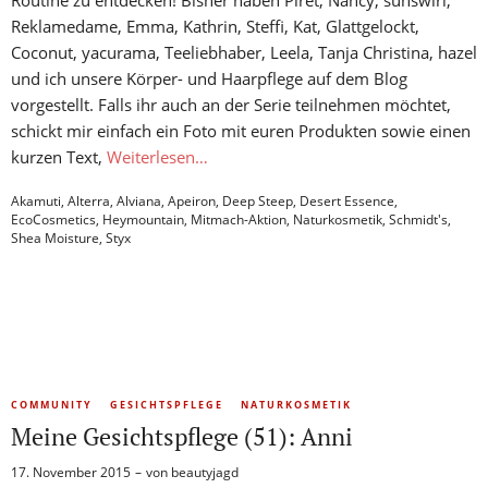
Routine zu entdecken! Bisher haben Piret, Nancy, sunswirl,
Reklamedame, Emma, Kathrin, Steffi, Kat, Glattgelockt,
Coconut, yacurama, Teeliebhaber, Leela, Tanja Christina, hazel
und ich unsere Körper- und Haarpflege auf dem Blog
vorgestellt. Falls ihr auch an der Serie teilnehmen möchtet,
schickt mir einfach ein Foto mit euren Produkten sowie einen
kurzen Text,
Weiterlesen…
Akamuti
,
Alterra
,
Alviana
,
Apeiron
,
Deep Steep
,
Desert Essence
,
EcoCosmetics
,
Heymountain
,
Mitmach-Aktion
,
Naturkosmetik
,
Schmidt's
,
Shea Moisture
,
Styx
COMMUNITY
GESICHTSPFLEGE
NATURKOSMETIK
Meine Gesichtspflege (51): Anni
17. November 2015
von
beautyjagd