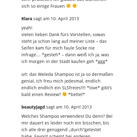
sich so einige Frauen
Klara
sagt
am 10. April 2013
yeah!
vielen lieben Dank fürs Vorstellen, sowas
steht ja schon lang auf meiner Liste – das
Seifen kam für mich faule Socke nie
infrage…. *gesteh* – dann weiß ich ja, was
ich morgen in der Stadt kaufen geh *ggg*
o/t: das Weleda Shampoo ist ja so dermaßen
genial, ich freu mich jedesmal, endlich
endlich endlich ein SLSfreies!!!! *love* gibt’s
bald einen Review?
*bettel*
beautyjagd
sagt
am 10. April 2013
Welches Shampoo verwendest Du denn? Bei
mir dauert es leider noch ein bisschen, bis
ich alle drei genügend „durch“getestet
habe. Favorit scheint bei anderen