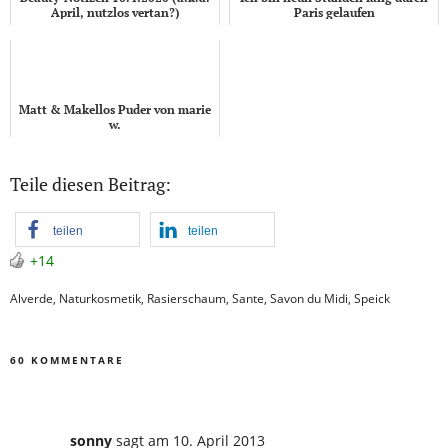
April, nutzlos vertan?)
Paris gelaufen
Matt & Makellos Puder von marie
w.
Teile diesen Beitrag:
teilen
teilen
+14
Alverde
,
Naturkosmetik
,
Rasierschaum
,
Sante
,
Savon du Midi
,
Speick
60 KOMMENTARE
sonny
sagt
am 10. April 2013