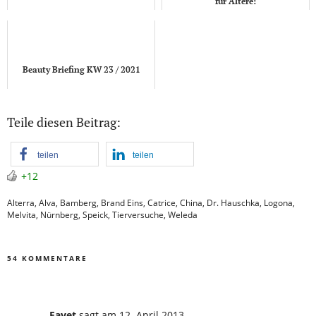
für Ältere!
Beauty Briefing KW 23 / 2021
Teile diesen Beitrag:
teilen
teilen
+12
Alterra
,
Alva
,
Bamberg
,
Brand Eins
,
Catrice
,
China
,
Dr. Hauschka
,
Logona
,
Melvita
,
Nürnberg
,
Speick
,
Tierversuche
,
Weleda
54 KOMMENTARE
Fayet
sagt
am 12. April 2013