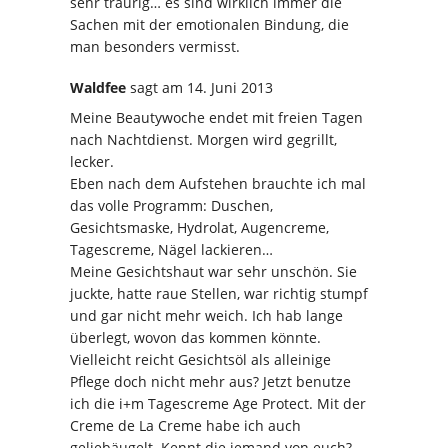
sehr traurig… es sind wirklich immer die
Sachen mit der emotionalen Bindung, die
man besonders vermisst.
Waldfee
sagt
am 14. Juni 2013
Meine Beautywoche endet mit freien Tagen
nach Nachtdienst. Morgen wird gegrillt,
lecker.
Eben nach dem Aufstehen brauchte ich mal
das volle Programm: Duschen,
Gesichtsmaske, Hydrolat, Augencreme,
Tagescreme, Nägel lackieren…
Meine Gesichtshaut war sehr unschön. Sie
juckte, hatte raue Stellen, war richtig stumpf
und gar nicht mehr weich. Ich hab lange
überlegt, wovon das kommen könnte.
Vielleicht reicht Gesichtsöl als alleinige
Pflege doch nicht mehr aus? Jetzt benutze
ich die i+m Tagescreme Age Protect. Mit der
Creme de La Creme habe ich auch
geliebäugelt. Kennt die jemand von euch?