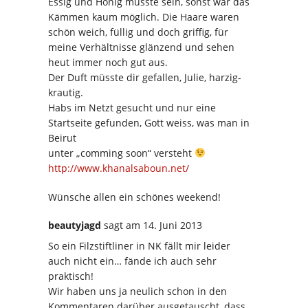
Essig und Honig musste sein, sonst wär das
Kämmen kaum möglich. Die Haare waren
schön weich, füllig und doch griffig, für
meine Verhältnisse glänzend und sehen
heut immer noch gut aus.
Der Duft müsste dir gefallen, Julie, harzig-
krautig.
Habs im Netzt gesucht und nur eine
Startseite gefunden, Gott weiss, was man in
Beirut
unter „comming soon“ versteht
http://www.khanalsaboun.net/
Wünsche allen ein schönes weekend!
beautyjagd
sagt
am 14. Juni 2013
So ein Filzstiftliner in NK fällt mir leider
auch nicht ein… fände ich auch sehr
praktisch!
Wir haben uns ja neulich schon in den
Kommentaren darüber ausgetauscht, dass