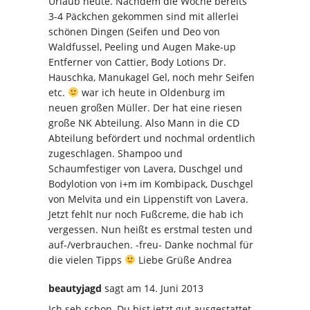
Urlaub heute. Nachdem die Woche bereits
3-4 Päckchen gekommen sind mit allerlei
schönen Dingen (Seifen und Deo von
Waldfussel, Peeling und Augen Make-up
Entferner von Cattier, Body Lotions Dr.
Hauschka, Manukagel Gel, noch mehr Seifen
etc.
war ich heute in Oldenburg im
neuen großen Müller. Der hat eine riesen
große NK Abteilung. Also Mann in die CD
Abteilung befördert und nochmal ordentlich
zugeschlagen. Shampoo und
Schaumfestiger von Lavera, Duschgel und
Bodylotion von i+m im Kombipack, Duschgel
von Melvita und ein Lippenstift von Lavera.
Jetzt fehlt nur noch Fußcreme, die hab ich
vergessen. Nun heißt es erstmal testen und
auf-/verbrauchen. -freu- Danke nochmal für
die vielen Tipps
Liebe Grüße Andrea
beautyjagd
sagt
am 14. Juni 2013
Ich seh schon, Du bist jetzt gut ausgestattet