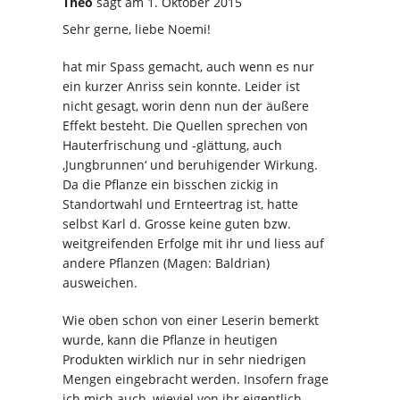
Theo
sagt
am 1. Oktober 2015
Sehr gerne, liebe Noemi!
hat mir Spass gemacht, auch wenn es nur
ein kurzer Anriss sein konnte. Leider ist
nicht gesagt, worin denn nun der äußere
Effekt besteht. Die Quellen sprechen von
Hauterfrischung und -glättung, auch
‚Jungbrunnen‘ und beruhigender Wirkung.
Da die Pflanze ein bisschen zickig in
Standortwahl und Ernteertrag ist, hatte
selbst Karl d. Grosse keine guten bzw.
weitgreifenden Erfolge mit ihr und liess auf
andere Pflanzen (Magen: Baldrian)
ausweichen.
Wie oben schon von einer Leserin bemerkt
wurde, kann die Pflanze in heutigen
Produkten wirklich nur in sehr niedrigen
Mengen eingebracht werden. Insofern frage
ich mich auch, wieviel von ihr eigentlich