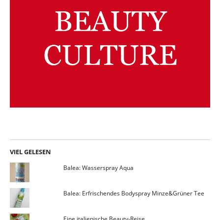
VIEL GELESEN
Balea: Wasserspray Aqua
Balea: Erfrischendes Bodyspray Minze&Grüner Tee
Eine italienische Beauty-Reise