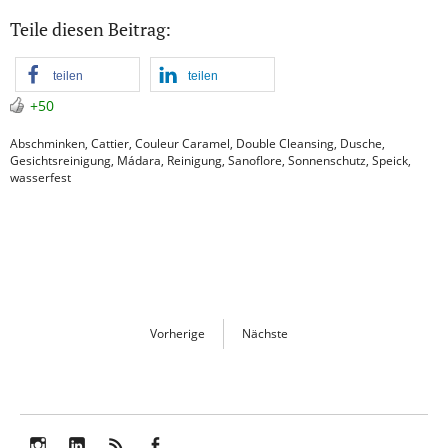
Teile diesen Beitrag:
teilen
teilen
+50
Abschminken
,
Cattier
,
Couleur Caramel
,
Double Cleansing
,
Dusche
,
Gesichtsreinigung
,
Mádara
,
Reinigung
,
Sanoflore
,
Sonnenschutz
,
Speick
,
wasserfest
Vorherige
Nächste