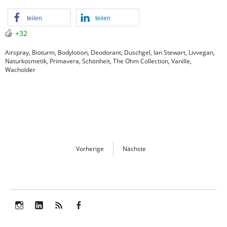
teilen
teilen
+32
Airspray
,
Bioturm
,
Bodylotion
,
Deodorant
,
Duschgel
,
Ian Stewart
,
Livvegan
,
Naturkosmetik
,
Primavera
,
Schönheit
,
The Ohm Collection
,
Vanille
,
Wacholder
Vorherige
Nächste
Instagram
LinkedIn
Feed
Facebook