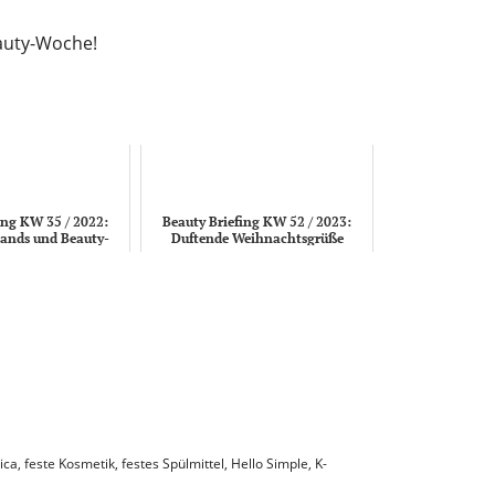
eauty-Woche!
ing KW 35 / 2022:
Beauty Briefing KW 52 / 2023:
rands und Beauty-
Duftende Weihnachtsgrüße
erationen
ica
,
feste Kosmetik
,
festes Spülmittel
,
Hello Simple
,
K-