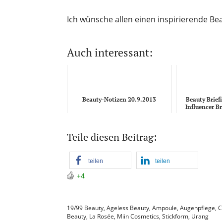
Ich wünsche allen einen inspirierende B
Auch interessant:
Beauty-Notizen 20.9.2013
Beauty Brief
Influencer B
Koop
Teile diesen Beitrag:
teilen
teilen
+4
19/99 Beauty
,
Ageless Beauty
,
Ampoule
,
Augenpflege
,
C
Beauty
,
La Rosée
,
Miin Cosmetics
,
Stickform
,
Urang