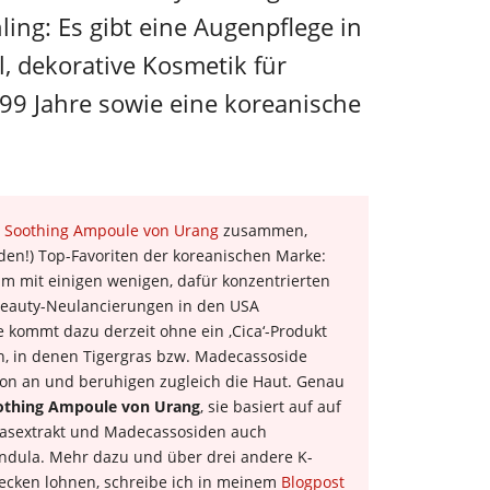
ing: Es gibt eine Augenpflege in
l, dekorative Kosmetik für
99 Jahre sowie eine koreanische
a Soothing Ampoule von Urang
zusammen,
en!) Top-Favoriten der koreanischen Marke:
m mit einigen wenigen, dafür konzentrierten
 Beauty-Neulancierungen in den USA
e kommt dazu derzeit ohne ein ‚Cica‘-Produkt
n, in denen Tigergras bzw. Madecassoside
tion an und beruhigen zugleich die Haut. Genau
othing Ampoule von Urang
, sie basiert auf auf
rasextrakt und Madecassosiden auch
endula. Mehr dazu und über drei andere K-
decken lohnen, schreibe ich in meinem
Blogpost