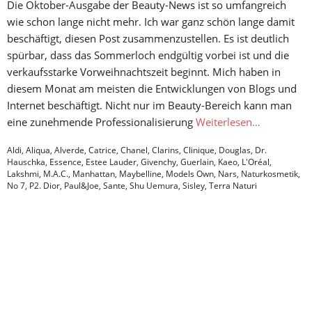
Die Oktober-Ausgabe der Beauty-News ist so umfangreich
wie schon lange nicht mehr. Ich war ganz schön lange damit
beschäftigt, diesen Post zusammenzustellen. Es ist deutlich
spürbar, dass das Sommerloch endgültig vorbei ist und die
verkaufsstarke Vorweihnachtszeit beginnt. Mich haben in
diesem Monat am meisten die Entwicklungen von Blogs und
Internet beschäftigt. Nicht nur im Beauty-Bereich kann man
eine zunehmende Professionalisierung
Weiterlesen…
Aldi
,
Aliqua
,
Alverde
,
Catrice
,
Chanel
,
Clarins
,
Clinique
,
Douglas
,
Dr.
Hauschka
,
Essence
,
Estee Lauder
,
Givenchy
,
Guerlain
,
Kaeo
,
L'Oréal
,
Lakshmi
,
M.A.C.
,
Manhattan
,
Maybelline
,
Models Own
,
Nars
,
Naturkosmetik
,
No 7
,
P2. Dior
,
Paul&Joe
,
Sante
,
Shu Uemura
,
Sisley
,
Terra Naturi