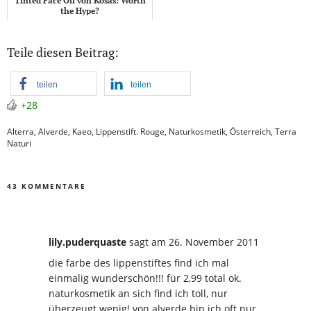
Tinted Face Oil von Kosås: Worth
the Hype?
Teile diesen Beitrag:
teilen
teilen
+28
Alterra
,
Alverde
,
Kaeo
,
Lippenstift. Rouge
,
Naturkosmetik
,
Österreich
,
Terra
Naturi
43 KOMMENTARE
lily.puderquaste
sagt
am 26. November 2011
die farbe des lippenstiftes find ich mal
einmalig wunderschön!!! für 2,99 total ok.
naturkosmetik an sich find ich toll, nur
überzeugt wenig! von alverde bin ich oft nur