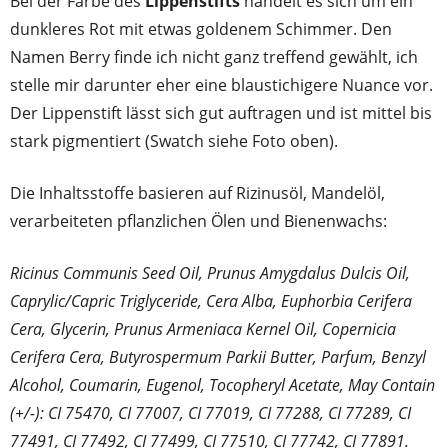
Bei der Farbe des
Lippenstifts
handelt es sich um ein
dunkleres Rot mit etwas goldenem Schimmer. Den
Namen Berry finde ich nicht ganz treffend gewählt, ich
stelle mir darunter eher eine blaustichigere Nuance vor.
Der Lippenstift lässt sich gut auftragen und ist mittel bis
stark pigmentiert (Swatch siehe Foto oben).
Die Inhaltsstoffe basieren auf Rizinusöl, Mandelöl,
verarbeiteten pflanzlichen Ölen und Bienenwachs:
Ricinus Communis Seed Oil, Prunus Amygdalus Dulcis Oil,
Caprylic/Capric Triglyceride, Cera Alba, Euphorbia Cerifera
Cera, Glycerin, Prunus Armeniaca Kernel Oil, Copernicia
Cerifera Cera, Butyrospermum Parkii Butter, Parfum, Benzyl
Alcohol, Coumarin, Eugenol, Tocopheryl Acetate, May Contain
(+/-): CI 75470, CI 77007, CI 77019, CI 77288, CI 77289, CI
77491, CI 77492, CI 77499, CI 77510, CI 77742, CI 77891.