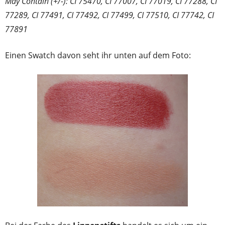
May Contain (+/-): CI 75470, CI 77007, CI 77019, CI 77288, CI
77289, CI 77491, CI 77492, CI 77499, CI 77510, CI 77742, CI
77891
Einen Swatch davon seht ihr unten auf dem Foto: