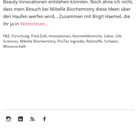
Beauty-Innovationen entstehen könnten. Noch ahne ich nicht,
dass mein Besuch bei Mibelle Biochemistry diese Ideen über
den Haufen werfen wird… Zusammen mit Birgit Haemel, die
ihr ja in
Weiterlesen…
F&E
,
Forschung
,
Fred Zülli
,
Innovationen
,
Kosmetikbranche
,
Labor
,
Life
Sciences
,
Mibelle Biochemistry
,
ProTec Ingredia
,
Rohstoffe
,
Schweiz
,
Wissenschaft
Instagram
LinkedIn
Feed
Facebook