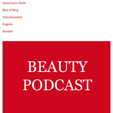
About Julia Keith
Best of Blog
Naturkosmetik
English
Kontakt