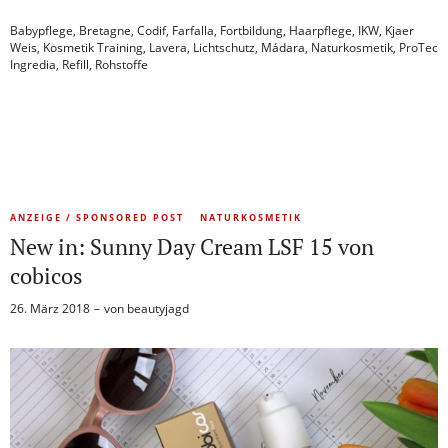
Babypflege
,
Bretagne
,
Codif
,
Farfalla
,
Fortbildung
,
Haarpflege
,
IKW
,
Kjaer
Weis
,
Kosmetik Training
,
Lavera
,
Lichtschutz
,
Mádara
,
Naturkosmetik
,
ProTec
Ingredia
,
Refill
,
Rohstoffe
ANZEIGE / SPONSORED POST
NATURKOSMETIK
New in: Sunny Day Cream LSF 15 von
cobicos
26. März 2018
von
beautyjagd