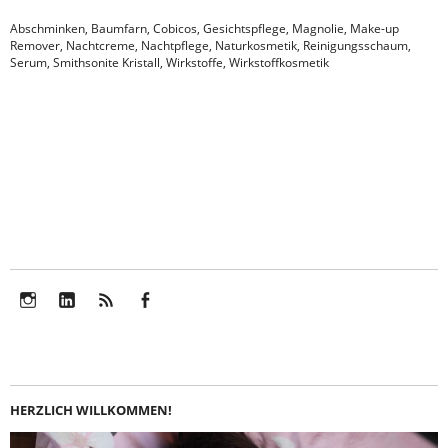
Abschminken
,
Baumfarn
,
Cobicos
,
Gesichtspflege
,
Magnolie
,
Make-up
Remover
,
Nachtcreme
,
Nachtpflege
,
Naturkosmetik
,
Reinigungsschaum
,
Serum
,
Smithsonite Kristall
,
Wirkstoffe
,
Wirkstoffkosmetik
Instagram
LinkedIn
Feed
Facebook
HERZLICH WILLKOMMEN!