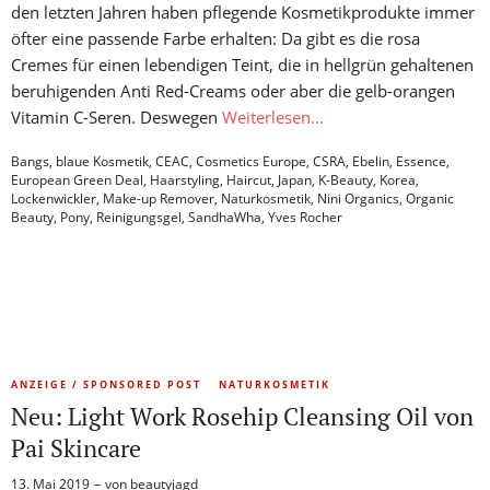
den letzten Jahren haben pflegende Kosmetikprodukte immer
öfter eine passende Farbe erhalten: Da gibt es die rosa
Cremes für einen lebendigen Teint, die in hellgrün gehaltenen
beruhigenden Anti Red-Creams oder aber die gelb-orangen
Vitamin C-Seren. Deswegen
Weiterlesen…
Bangs
,
blaue Kosmetik
,
CEAC
,
Cosmetics Europe
,
CSRA
,
Ebelin
,
Essence
,
European Green Deal
,
Haarstyling
,
Haircut
,
Japan
,
K-Beauty
,
Korea
,
Lockenwickler
,
Make-up Remover
,
Naturkosmetik
,
Nini Organics
,
Organic
Beauty
,
Pony
,
Reinigungsgel
,
SandhaWha
,
Yves Rocher
ANZEIGE / SPONSORED POST
NATURKOSMETIK
Neu: Light Work Rosehip Cleansing Oil von
Pai Skincare
13. Mai 2019
von
beautyjagd