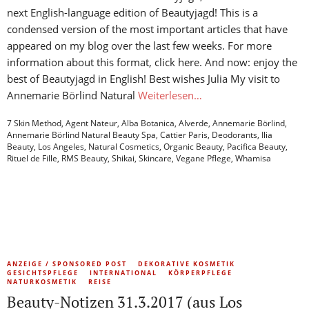
next English-language edition of Beautyjagd! This is a
condensed version of the most important articles that have
appeared on my blog over the last few weeks. For more
information about this format, click here. And now: enjoy the
best of Beautyjagd in English! Best wishes Julia My visit to
Annemarie Börlind Natural
Weiterlesen…
7 Skin Method
,
Agent Nateur
,
Alba Botanica
,
Alverde
,
Annemarie Börlind
,
Annemarie Börlind Natural Beauty Spa
,
Cattier Paris
,
Deodorants
,
Ilia
Beauty
,
Los Angeles
,
Natural Cosmetics
,
Organic Beauty
,
Pacifica Beauty
,
Rituel de Fille
,
RMS Beauty
,
Shikai
,
Skincare
,
Vegane Pflege
,
Whamisa
ANZEIGE / SPONSORED POST
DEKORATIVE KOSMETIK
GESICHTSPFLEGE
INTERNATIONAL
KÖRPERPFLEGE
NATURKOSMETIK
REISE
Beauty-Notizen 31.3.2017 (aus Los