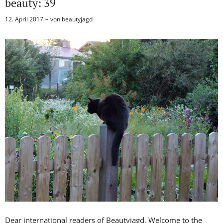
beauty: 39
12. April 2017
von
beautyjagd
Dear international readers of Beautyjagd, Welcome to the