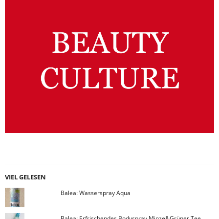
VIEL GELESEN
Balea: Wasserspray Aqua
Balea: Erfrischendes Bodyspray Minze&Grüner Tee