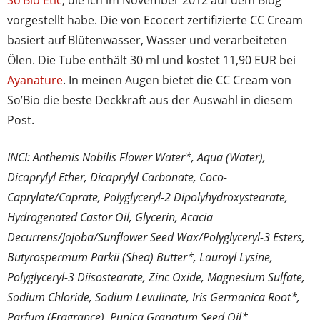
vorgestellt habe. Die von Ecocert zertifizierte CC Cream
basiert auf Blütenwasser, Wasser und verarbeiteten
Ölen. Die Tube enthält 30 ml und kostet 11,90 EUR bei
Ayanature
. In meinen Augen bietet die CC Cream von
So’Bio die beste Deckkraft aus der Auswahl in diesem
Post.
INCI: Anthemis Nobilis Flower Water*, Aqua (Water),
Dicaprylyl Ether, Dicaprylyl Carbonate, Coco-
Caprylate/Caprate, Polyglyceryl-2 Dipolyhydroxystearate,
Hydrogenated Castor Oil, Glycerin, Acacia
Decurrens/Jojoba/Sunflower Seed Wax/Polyglyceryl-3 Esters,
Butyrospermum Parkii (Shea) Butter*, Lauroyl Lysine,
Polyglyceryl-3 Diisostearate, Zinc Oxide, Magnesium Sulfate,
Sodium Chloride, Sodium Levulinate, Iris Germanica Root*,
Parfum (Fragrance), Punica Granatum Seed Oil*,