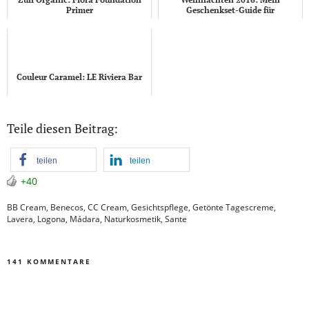
Primer
Geschenkset-Guide für
Naturkosmetik
Couleur Caramel: LE Riviera Bar
Teile diesen Beitrag:
teilen
teilen
+40
BB Cream
,
Benecos
,
CC Cream
,
Gesichtspflege
,
Getönte Tagescreme
,
Lavera
,
Logona
,
Mádara
,
Naturkosmetik
,
Sante
141 KOMMENTARE