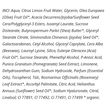
INCI: Aqua, Citrus Limon Fruit Water, Glycerin, Olea Europaea
(Olive) Fruit Oil*, Acacia Decurrens/Jojoba/Sunflower Seed
Cera/Polyglyceryl-3 Esters, Isoamyl Laurate, Sucrose
Distearate, Butyrospermum Parkii (Shea) Butter*, Glyceryl
Stearate Citrate, Simmondsia Chinansis (Jojoba) Seed Oil*,
Galactoarabinan, Cetyl Alcohol, Glyceryl Caprylate, Cera Alba
(Beeswax), Lauroyl Lysine, Silica, Euterpe Oleracea (Acai)
Fruit Oil*, Sucrose Stearate, Phenethyl Alcohol, P-Anisic Acid,
Punica Granatum (Pomegranate) Seed Extract, Limonene,
Dehydroxanthan Gum, Sodium Hydroxide, Parfum (Essential
Oils), Tocopherol, Talc, Rosmarinus Officinalis (Rosemary)
Leaf Extract*, Ascorbyl Palmitate, Citric Acid, Helianthus
Annuus (Sunflower) Seed Oil*, Sodium Hyaluronate, Citral,
Linalool; CI 77891, Cl 77492, Ci 77491, CI 77499 * organic.