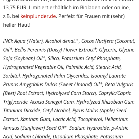
13,75 EUR. Limitiert erhältlich im Bioladen oder online,
z.B. bei
keinplunder.de
. Perfekt für Frauen mit (sehr)
heller Haut!
INCI: Aqua (Water), Alcohol denat.*, Cocos Nucifera (Coconut)
Oil*, Bellis Perennis (Daisy) Flower Extract*, Glycerin, Glycine
Soja (Soybean) Oil*, Silica, Potassium Cetyl Phosphate,
Hydrogenated Vegetable Oil, Palmitic Acid, Stearic Acid,
Sorbitol, Hydrogenated Palm Glycerides, Isoamyl Laurate,
Prunus Amygdalus Dulcis (Sweet Almond) Oil*, Beta Vulgaris
(Beet) Root Extract, Hydrolyzed Corn Starch, Caprylic/Capric
Triglyceride, Acacia Senegal Gum, Hydrolyzed Rhizobian Gum,
Titanium Dioxide, Cetyl Alcohol, Pyrus Malus (Apple) Seed
Extract, Xanthan Gum, Lactic Acid, Tocopherol, Helianthus
Annuus (Sunflower) Seed Oil*, Sodium Hydroxide, p-Anisic
Acid, Sodium Chloride, Disodium Phosphate, Potassium