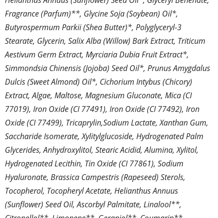
Fragrance (Parfum)**, Glycine Soja (Soybean) Oil*,
Butyrospermum Parkii (Shea Butter)*, Polyglyceryl-3
Stearate, Glycerin, Salix Alba (Willow) Bark Extract, Triticum
Aestivum Germ Extract, Myrciaria Dubia Fruit Extract*,
Simmondsia Chinensis (Jojoba) Seed Oil*, Prunus Amygdalus
Dulcis (Sweet Almond) Oil*, Cichorium Intybus (Chicory)
Extract, Algae, Maltose, Magnesium Gluconate, Mica (CI
77019), Iron Oxide (CI 77491), Iron Oxide (CI 77492), Iron
Oxide (CI 77499), Tricaprylin,Sodium Lactate, Xanthan Gum,
Saccharide Isomerate, Xylitylglucoside, Hydrogenated Palm
Glycerides, Anhydroxylitol, Stearic Acidid, Alumina, Xylitol,
Hydrogenated Lecithin, Tin Oxide (CI 77861), Sodium
Hyaluronate, Brassica Campestris (Rapeseed) Sterols,
Tocopherol, Tocopheryl Acetate, Helianthus Annuus
(Sunflower) Seed Oil, Ascorbyl Palmitate, Linalool**,
Citronellol**, Limonene**, Geraniol**, Coumarin**,