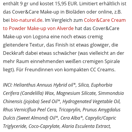
enthält 9 gr und kostet 15,95 EUR. Limitiert erhältlich ist
das Cover&Care Make-up in Bioläden oder online, z.B.
bei
bio-naturel.de
. Im Vergleich zum
Color&Care Cream
to Powder Make-up von Alverde
hat das Cover&Care
Make-up von Logona eine noch etwas cremig
gleitendere Textur, das Finish ist etwas glowiger, die
Deckkraft dabei etwas schwächer (was vielleicht an der
mehr Raum einnehmenden weißen cremigen Spirale
liegt). Für Freundinnen von kompakten CC Creams.
INCI: Helianthus Annuus Hybrid oil*, Silica, Euphorbia
Cerifera (Candelilla) Wax,
Magnesium Silicate,
Simmondsia
Chinensis (jojoba) Seed Oil*,
Hydrogenated Vegetable Oil,
Rhus Verniciflua Peel Cera,
Tricaprylin
,
Prunus Amygdalus
Dulcis (Sweet Almond) Oil*, Cera Alba*, Caprylic/Capric
Triglyceride, Coco-Caprylate, Alaria Esculenta Extract,