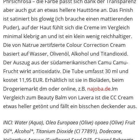
Pfirsichrosa – die Farbe passt sich dank der Transparenz
aber auch gut an etwas hellere Hauttöne an. Das Finish
ist satiniert bis glowig (ich brauche einen mattierenden
Puder), auf der Haut fühlt sich die Creme im Vergleich
minimal klebrig an und ist ein klein wenig reichhaltiger.
Die von Natrue zertifzierte Colour Correction Cream
basiert auf Wasser, Olivenöl, Alkohol und Titandioxid.
Der Auszug aus der südamerikanischen Camu Camu-
Frucht wirkt antioxidativ. Die Tube umfasst 30 ml und
kostet 11,95 EUR. Erhältlich ist sie in Bioläden, beim
Drogeriemarkt dm oder online, z.B.
najoba.de
.Im
Vergleich zum Beauty Balm von Lavera ist die CC Cream
etwas heller getönt und fällt ein bisschen deckender aus.
INCI: Water (Aqua), Olea Europaea (Olive) opaea (Olive) Fruit
Oil*, Alcohol*, Titanium Dioxide (CI 77891), Dodecane,
Helianthus Annuus (Sunflower) Seed Oil*, Glyceryl Behenate,