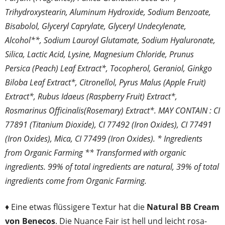
Trihydroxystearin, Aluminum Hydroxide, Sodium Benzoate,
Bisabolol, Glyceryl Caprylate, Glyceryl Undecylenate,
Alcohol**, Sodium Lauroyl Glutamate, Sodium Hyaluronate,
Silica, Lactic Acid, Lysine, Magnesium Chloride, Prunus
Persica (Peach) Leaf Extract*, Tocopherol, Geraniol, Ginkgo
Biloba Leaf Extract*, Citronellol, Pyrus Malus (Apple Fruit)
Extract*, Rubus Idaeus (Raspberry Fruit) Extract*,
Rosmarinus Officinalis(Rosemary) Extract*. MAY CONTAIN : CI
77891 (Titanium Dioxide), CI 77492 (Iron Oxides), CI 77491
(Iron Oxides), Mica, CI 77499 (Iron Oxides). * Ingredients
from Organic Farming ** Transformed with organic
ingredients. 99% of total ingredients are natural, 39% of total
ingredients come from Organic Farming.
♦ Eine etwas flüssigere Textur hat die
Natural BB Cream
von Benecos
. Die Nuance Fair ist hell und leicht rosa-