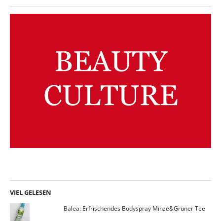
VIEL GELESEN
Balea: Erfrischendes Bodyspray Minze&Grüner Tee