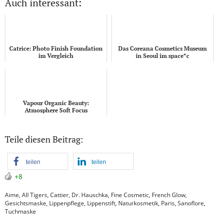
Auch interessant:
Catrice: Photo Finish Foundation
Das Coreana Cosmetics Museum
im Vergleich
in Seoul im space*c
Vapour Organic Beauty:
Atmosphere Soft Focus
Foundation
Teile diesen Beitrag:
teilen
teilen
+8
Aime
,
All Tigers
,
Cattier
,
Dr. Hauschka
,
Fine Cosmetic
,
French Glow
,
Gesichtsmaske
,
Lippenpflege
,
Lippenstift
,
Naturkosmetik
,
Paris
,
Sanoflore
,
Tuchmaske