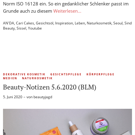
Norm ISO 16128 ein. So ein gedanklicher Schlenker passt im
Grunde auch zu diesem
Weiterlesen…
AN'DA
,
Cari Cakes
,
Gesichtsöl
,
Inspiration
,
Leben
,
Naturkosmetik
,
Seoul
,
Sind
Beauty
,
Sissel
,
Youtube
DEKORATIVE KOSMETIK
GESICHTSPFLEGE
KÖRPERPFLEGE
MEDIEN
NATURKOSMETIK
Beauty-Notizen 5.6.2020 (BLM)
5. Juni 2020
von
beautyjagd