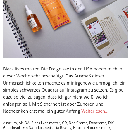
Black lives matter: Die Ereignisse in den USA haben mich in
dieser Woche sehr beschäftigt. Das Ausmaß dieser
Unmenschlichkeiten machte es mir irgendwie unmöglich, ein
simples schwarzes Quadrat auf Instagram zu setzen. Es gibt
dazu so viel zu sagen, dass ich gar nicht weiß, wo ich
anfangen soll. Mit Sicherheit ist aber Zuhören und
Nachdenken erst mal ein guter Anfang
Weiterlesen…
Alnatura
,
AN'DA
,
Black lives matter
,
CD
,
Deo Creme
,
Deocreme
,
DIY
,
Gesichtsöl
,
i+m Naturkosmetik
,
Ilia Beauty
,
Natron
,
Naturkosmetik
,