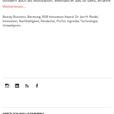
sondern auch als Motivation. Weshalb er das so sieht, erfahre
Weiterlesen…
Beauty Business
,
Beratung
,
BSB Innovation Award
,
Dr. Jan-H. Riedel
,
Innovation
,
Nachhaltigkeit
,
Pandemie
,
ProTec Ingredia
,
Technologie
,
Umweltpreis
Instagram
LinkedIn
Feed
Facebook
HERZLICH WILLKOMMEN!