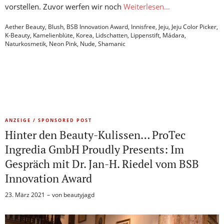
vorstellen. Zuvor werfen wir noch
Weiterlesen…
Aether Beauty
,
Blush
,
BSB Innovation Award
,
Innisfree
,
Jeju
,
Jeju Color Picker
,
K-Beauty
,
Kamelienblüte
,
Korea
,
Lidschatten
,
Lippenstift
,
Mádara
,
Naturkosmetik
,
Neon Pink
,
Nude
,
Shamanic
ANZEIGE / SPONSORED POST
Hinter den Beauty-Kulissen… ProTec
Ingredia GmbH Proudly Presents: Im
Gespräch mit Dr. Jan-H. Riedel vom BSB
Innovation Award
23. März 2021
von
beautyjagd