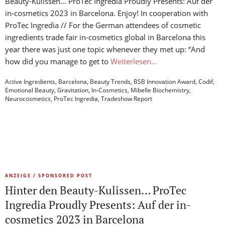
Beauty-Kulissen… ProTec Ingredia Proudly Presents: Auf der
in-cosmetics 2023 in Barcelona. Enjoy! In cooperation with
ProTec Ingredia // For the German attendees of cosmetic
ingredients trade fair in-cosmetics global in Barcelona this
year there was just one topic whenever they met up: “And
how did you manage to get to
Weiterlesen…
Active Ingredients
,
Barcelona
,
Beauty Trends
,
BSB Innovation Award
,
Codif
,
Emotional Beauty
,
Gravitation
,
In-Cosmetics
,
Mibelle Biochemistry
,
Neurocosmetics
,
ProTec Ingredia
,
Tradeshow Report
ANZEIGE / SPONSORED POST
Hinter den Beauty-Kulissen… ProTec
Ingredia Proudly Presents: Auf der in-
cosmetics 2023 in Barcelona