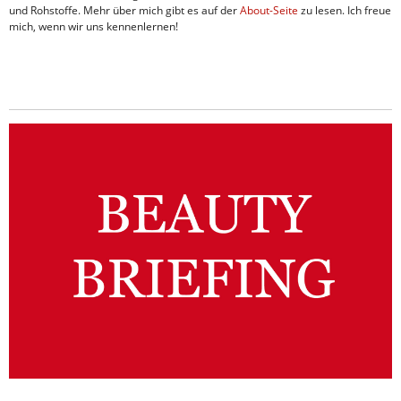
und Rohstoffe. Mehr über mich gibt es auf der
About-Seite
zu lesen. Ich freue
mich, wenn wir uns kennenlernen!