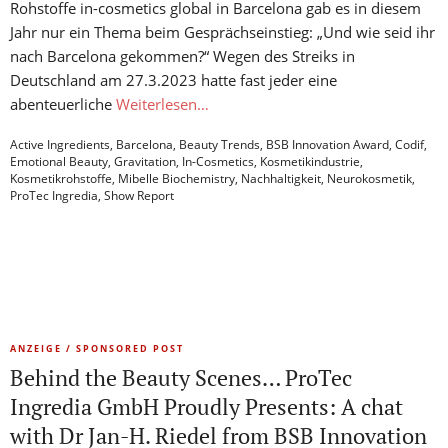
Rohstoffe in-cosmetics global in Barcelona gab es in diesem
Jahr nur ein Thema beim Gesprächseinstieg: „Und wie seid ihr
nach Barcelona gekommen?“ Wegen des Streiks in
Deutschland am 27.3.2023 hatte fast jeder eine
abenteuerliche
Weiterlesen…
Active Ingredients
,
Barcelona
,
Beauty Trends
,
BSB Innovation Award
,
Codif
,
Emotional Beauty
,
Gravitation
,
In-Cosmetics
,
Kosmetikindustrie
,
Kosmetikrohstoffe
,
Mibelle Biochemistry
,
Nachhaltigkeit
,
Neurokosmetik
,
ProTec Ingredia
,
Show Report
ANZEIGE / SPONSORED POST
Behind the Beauty Scenes… ProTec
Ingredia GmbH Proudly Presents: A chat
with Dr Jan-H. Riedel from BSB Innovation