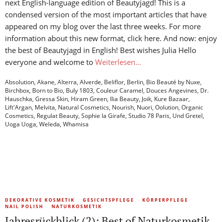
next English-language edition of Beautyjagd! This is a
condensed version of the most important articles that have
appeared on my blog over the last three weeks. For more
information about this new format, click here. And now: enjoy
the best of Beautyjagd in English! Best wishes Julia Hello
everyone and welcome to
Weiterlesen…
Absolution
,
Akane
,
Alterra
,
Alverde
,
Beliflor
,
Berlin
,
Bio Beauté by Nuxe
,
Birchbox
,
Born to Bio
,
Buly 1803
,
Couleur Caramel
,
Douces Angevines
,
Dr.
Hauschka
,
Gressa Skin
,
Hiram Green
,
Ilia Beauty
,
Joik
,
Kure Bazaar
,
Lift'Argan
,
Melvita
,
Natural Cosmetics
,
Nourish
,
Nuori
,
Oolution
,
Organic
Cosmetics
,
Regulat Beauty
,
Sophie la Girafe
,
Studio 78 Paris
,
Und Gretel
,
Uoga Uoga
,
Weleda
,
Whamisa
DEKORATIVE KOSMETIK
GESICHTSPFLEGE
KÖRPERPFLEGE
NAIL POLISH
NATURKOSMETIK
Jahresrückblick (2): Best of Naturkosmetik