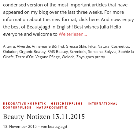
condensed version of the most important articles that have
appeared on my blog over the last three weeks. For more
information about this new format, click here. And now: enjoy
the best of Beautyjagd in English! Best wishes Julia Hello
everyone and welcome to
Weiterlesen…
Alterra
,
Alverde
,
Annemarie Börlind
,
Gressa Skin
,
Inika
,
Natural Cosmetics
,
Oolution
,
Organic Beauty
,
RMS Beauty
,
Schmidt's
,
Sensena
,
Solyvia
,
Sophie la
Girafe
,
Terre d'Oc
,
Vegane Pflege
,
Weleda
,
Zoya goes pretty
DEKORATIVE KOSMETIK
GESICHTSPFLEGE
INTERNATIONAL
KÖRPERPFLEGE
NATURKOSMETIK
Beauty-Notizen 13.11.2015
13. November 2015
von
beautyjagd