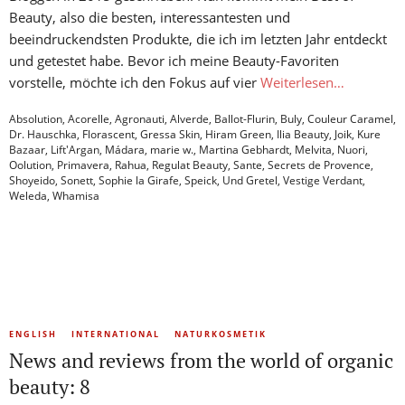
Beauty, also die besten, interessantesten und
beeindruckendsten Produkte, die ich im letzten Jahr entdeckt
und getestet habe. Bevor ich meine Beauty-Favoriten
vorstelle, möchte ich den Fokus auf vier
Weiterlesen…
Absolution
,
Acorelle
,
Agronauti
,
Alverde
,
Ballot-Flurin
,
Buly
,
Couleur Caramel
,
Dr. Hauschka
,
Florascent
,
Gressa Skin
,
Hiram Green
,
Ilia Beauty
,
Joik
,
Kure
Bazaar
,
Lift'Argan
,
Mádara
,
marie w.
,
Martina Gebhardt
,
Melvita
,
Nuori
,
Oolution
,
Primavera
,
Rahua
,
Regulat Beauty
,
Sante
,
Secrets de Provence
,
Shoyeido
,
Sonett
,
Sophie la Girafe
,
Speick
,
Und Gretel
,
Vestige Verdant
,
Weleda
,
Whamisa
ENGLISH
INTERNATIONAL
NATURKOSMETIK
News and reviews from the world of organic
beauty: 8