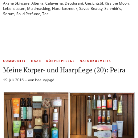
Akane Skincare
,
Alterra
,
Calaverna
,
Deodorant
,
Gesichtsöl
,
Kiss the Moon
,
Lebensbaum
,
Multimasking
,
Naturkosmetik
,
Savue Beauty
,
Schmidt's
,
Serum
,
Solid Perfume
,
Tee
COMMUNITY
HAAR
KÖRPERPFLEGE
NATURKOSMETIK
Meine Körper- und Haarpflege (20): Petra
19. Juli 2016
von
beautyjagd