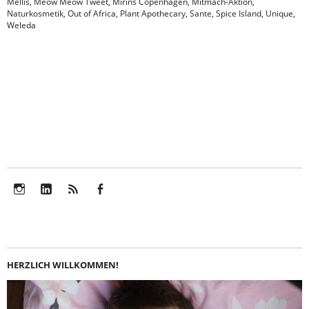
Mellis
,
Meow Meow Tweet
,
Mirins Copenhagen
,
Mitmach-Aktion
,
Naturkosmetik
,
Out of Africa
,
Plant Apothecary
,
Sante
,
Spice Island
,
Unique
,
Weleda
Instagram
LinkedIn
Feed
Facebook
HERZLICH WILLKOMMEN!