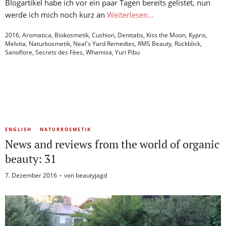
Blogartikel habe ich vor ein paar Tagen bereits gelistet, nun
werde ich mich noch kurz an
Weiterlesen…
2016
,
Aromatica
,
Biokosmetik
,
Cushion
,
Denttabs
,
Kiss the Moon
,
Kypris
,
Melvita
,
Naturkosmetik
,
Neal's Yard Remedies
,
RMS Beauty
,
Rückblick
,
Sanoflore
,
Secrets des Fées
,
Whamisa
,
Yuri Pibu
ENGLISH
NATURKOSMETIK
News and reviews from the world of organic
beauty: 31
7. Dezember 2016
von
beautyjagd