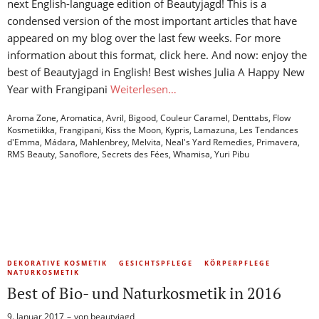
next English-language edition of Beautyjagd! This is a
condensed version of the most important articles that have
appeared on my blog over the last few weeks. For more
information about this format, click here. And now: enjoy the
best of Beautyjagd in English! Best wishes Julia A Happy New
Year with Frangipani
Weiterlesen…
Aroma Zone
,
Aromatica
,
Avril
,
Bigood
,
Couleur Caramel
,
Denttabs
,
Flow
Kosmetiikka
,
Frangipani
,
Kiss the Moon
,
Kypris
,
Lamazuna
,
Les Tendances
d'Emma
,
Mádara
,
Mahlenbrey
,
Melvita
,
Neal's Yard Remedies
,
Primavera
,
RMS Beauty
,
Sanoflore
,
Secrets des Fées
,
Whamisa
,
Yuri Pibu
DEKORATIVE KOSMETIK
GESICHTSPFLEGE
KÖRPERPFLEGE
NATURKOSMETIK
Best of Bio- und Naturkosmetik in 2016
9. Januar 2017
von
beautyjagd