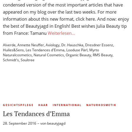
condensed version of the most important articles that have
appeared on my blog over the last two weeks. For more
information about this new format, click here. And now: enjoy
the best of Beautyjagd in English! Best wishes Julia Beauty tip
from France: Tamanu
Weiterlesen…
Alverde
,
Annette Neuffer
,
Axiology
,
Dr. Hauschka
,
Dresdner Essenz
,
Huiles&Sens
,
Les Tendances d'Emma
,
Looduse Pärl
,
Myrto
Naturalcosmetics
,
Natural Cosmetics
,
Organic Beauty
,
RMS Beauty
,
Schmidt's
,
Soultree
GESICHTSPFLEGE
HAAR
INTERNATIONAL
NATURKOSMETIK
Les Tendances d’Emma
28. September 2016
von
beautyjagd