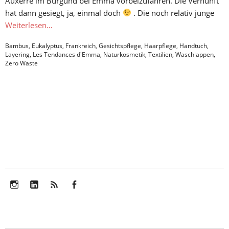
Auxerre im Burgund bei Emma vorbeizufahren. Die Vernunft
hat dann gesiegt, ja, einmal doch
. Die noch relativ junge
Weiterlesen…
Bambus
,
Eukalyptus
,
Frankreich
,
Gesichtspflege
,
Haarpflege
,
Handtuch
,
Layering
,
Les Tendances d'Emma
,
Naturkosmetik
,
Textilien
,
Waschlappen
,
Zero Waste
Instagram
LinkedIn
Feed
Facebook