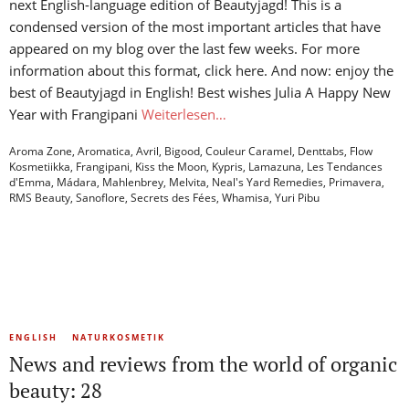
next English-language edition of Beautyjagd! This is a
condensed version of the most important articles that have
appeared on my blog over the last few weeks. For more
information about this format, click here. And now: enjoy the
best of Beautyjagd in English! Best wishes Julia A Happy New
Year with Frangipani
Weiterlesen…
Aroma Zone
,
Aromatica
,
Avril
,
Bigood
,
Couleur Caramel
,
Denttabs
,
Flow
Kosmetiikka
,
Frangipani
,
Kiss the Moon
,
Kypris
,
Lamazuna
,
Les Tendances
d'Emma
,
Mádara
,
Mahlenbrey
,
Melvita
,
Neal's Yard Remedies
,
Primavera
,
RMS Beauty
,
Sanoflore
,
Secrets des Fées
,
Whamisa
,
Yuri Pibu
ENGLISH
NATURKOSMETIK
News and reviews from the world of organic
beauty: 28