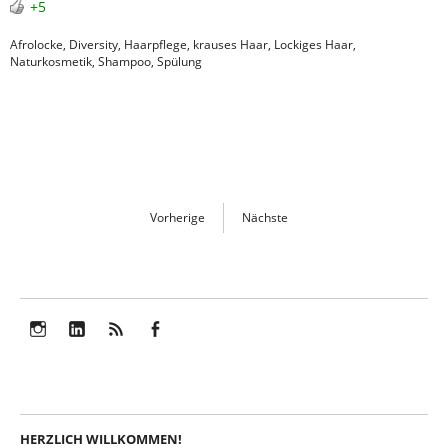
+5
Afrolocke
,
Diversity
,
Haarpflege
,
krauses Haar
,
Lockiges Haar
,
Naturkosmetik
,
Shampoo
,
Spülung
Vorherige
Nächste
Instagram
LinkedIn
Feed
Facebook
HERZLICH WILLKOMMEN!