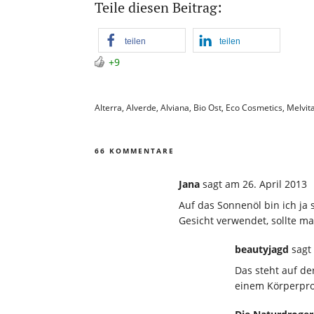
Teile diesen Beitrag:
teilen
teilen
+9
Alterra
,
Alverde
,
Alviana
,
Bio Ost
,
Eco Cosmetics
,
Melvit
66 KOMMENTARE
Jana
sagt
am 26. April 2013
Auf das Sonnenöl bin ich ja
Gesicht verwendet, sollte ma
beautyjagd
sagt
Das steht auf de
einem Körperprod