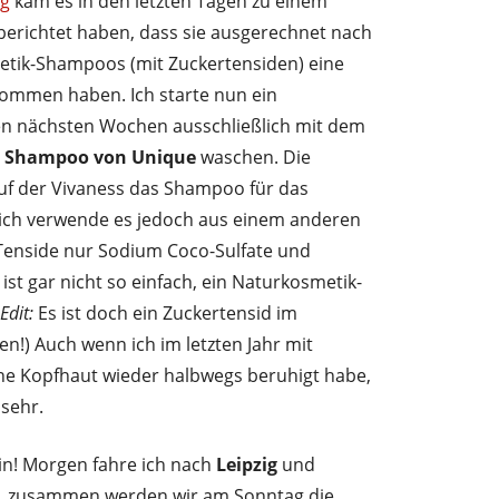
og
kam es in den letzten Tagen zu einem
berichtet haben, dass sie ausgerechnet nach
tik-Shampoos (mit Zuckertensiden) eine
ommen haben. Ich starte nun ein
n nächsten Wochen ausschließlich mit dem
g Shampoo von Unique
waschen. Die
uf der Vivaness das Shampoo für das
ich verwende es jedoch aus einem anderen
enside nur Sodium Coco-Sulfate und
st gar nicht so einfach, ein Naturkosmetik-
Edit:
Es ist doch ein Zuckertensid im
n!) Auch wenn ich im letzten Jahr mit
 Kopfhaut wieder halbwegs beruhigt habe,
sehr.
n! Morgen fahre ich nach
Leipzig
und
, zusammen werden wir am Sonntag die