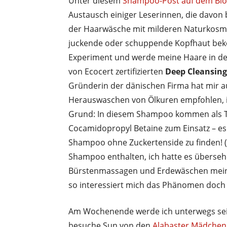
Unter diesem
Shampoo-Post auf dem Bl
Austausch einiger Leserinnen, die davon 
der Haarwäsche mit milderen Naturkosme
juckende oder schuppende Kopfhaut bek
Experiment und werde meine Haare in de
von Ecocert zertifizierten
Deep Cleansin
Gründerin der dänischen Firma hat mir a
Herauswaschen von Ölkuren empfohlen, 
Grund: In diesem Shampoo kommen als T
Cocamidopropyl Betaine zum Einsatz – es i
Shampoo ohne Zuckertenside zu finden! (
Shampoo enthalten, ich hatte es übersehe
Bürstenmassagen und Erdewäschen meine
so interessiert mich das Phänomen doch 
Am Wochenende werde ich unterwegs sei
besuche Sun von den
Alabaster Mädchen