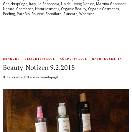
Gesichtspflege
,
Italy
,
La Saponaria
,
Lipide
,
Living Nature
,
Martina Gebhardt
,
Natural Cosmetics
,
Naturkosmetik
,
Organic Beauty
,
Organic Cosmetics
,
Peeling
,
PuroBio
,
Routine
,
Sanoflore
,
Skincare
,
Whamisa
BRANCHE
GESICHTSPFLEGE
KÖRPERPFLEGE
NATURKOSMETIK
Beauty-Notizen 9.2.2018
9. Februar 2018
von
beautyjagd