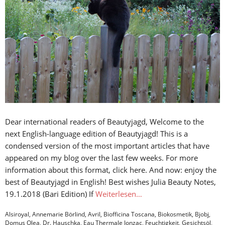
Dear international readers of Beautyjagd, Welcome to the
next English-language edition of Beautyjagd! This is a
condensed version of the most important articles that have
appeared on my blog over the last few weeks. For more
information about this format, click here. And now: enjoy the
best of Beautyjagd in English! Best wishes Julia Beauty Notes,
19.1.2018 (Bari Edition) If
Weiterlesen…
Alsiroyal
,
Annemarie Börlind
,
Avril
,
Biofficina Toscana
,
Biokosmetik
,
Bjobj
,
Domus Olea
,
Dr. Hauschka
,
Eau Thermale Jonzac
,
Feuchtigkeit
,
Gesichtsöl
,