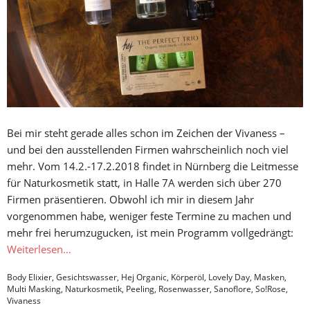
Bei mir steht gerade alles schon im Zeichen der Vivaness –
und bei den ausstellenden Firmen wahrscheinlich noch viel
mehr. Vom 14.2.-17.2.2018 findet in Nürnberg die Leitmesse
für Naturkosmetik statt, in Halle 7A werden sich über 270
Firmen präsentieren. Obwohl ich mir in diesem Jahr
vorgenommen habe, weniger feste Termine zu machen und
mehr frei herumzugucken, ist mein Programm vollgedrängt:
Weiterlesen…
Body Elixier
,
Gesichtswasser
,
Hej Organic
,
Körperöl
,
Lovely Day
,
Masken
,
Multi Masking
,
Naturkosmetik
,
Peeling
,
Rosenwasser
,
Sanoflore
,
So!Rose
,
Vivaness