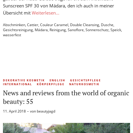
Sunscreen SPF 30 von Mádara, den ich auch in meiner
Übersicht mit
Weiterlesen…
Abschminken
,
Cattier
,
Couleur Caramel
,
Double Cleansing
,
Dusche
,
Gesichtsreinigung
,
Mádara
,
Reinigung
,
Sanoflore
,
Sonnenschutz
,
Speick
,
wasserfest
DEKORATIVE KOSMETIK
ENGLISH
GESICHTSPFLEGE
INTERNATIONAL
KÖRPERPFLEGE
NATURKOSMETIK
News and reviews from the world of organic
beauty: 55
11. April 2018
von
beautyjagd