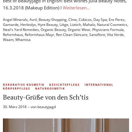
best of Beautyjagd in English! Best wishes Julia Beauty Notes,
16.3.2018 (Makeup Edition) I
Weiterlesen…
Angel Minerals
,
Avril
,
Beauty-Shopping
,
Cîme
,
Cobicos
,
Day Spa
,
Ere Perez
,
Gamarde
,
Herbiolys
,
Hynt Beauty
,
Liège
,
Lüttich
,
Mahalo
,
Natural Cosmetics
,
Neal's Yard Remedies
,
Organic Beauty
,
Organic Wear
,
Physicians Formula
,
Reformhaus
,
Reformhaus Mayr
,
Ren Clean Skincare
,
Sanoflore
,
Vita Verde
,
Waam
,
Whamisa
DEKORATIVE KOSMETIK
GESICHTSPFLEGE
INTERNATIONAL
KÖRPERPFLEGE
NATURKOSMETIK
Beauty-Grüße von den Sch’tis
30. März 2018
von
beautyjagd