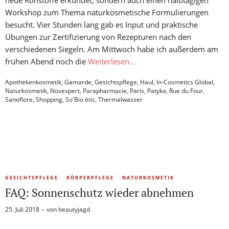
neue Rohstoffe erkundet, sondern auch einen halbtägigen
Workshop zum Thema naturkosmetische Formulierungen
besucht. Vier Stunden lang gab es Input und praktische
Übungen zur Zertifizierung von Rezepturen nach den
verschiedenen Siegeln. Am Mittwoch habe ich außerdem am
frühen Abend noch die
Weiterlesen…
Apothekenkosmetik
,
Gamarde
,
Gesichtspflege
,
Haul
,
In-Cosmetics Global
,
Naturkosmetik
,
Novexpert
,
Parapharmacie
,
Paris
,
Patyka
,
Rue du Four
,
Sanoflore
,
Shopping
,
So'Bio étic
,
Thermalwasser
GESICHTSPFLEGE
KÖRPERPFLEGE
NATURKOSMETIK
FAQ: Sonnenschutz wieder abnehmen
25. Juli 2018
von
beautyjagd