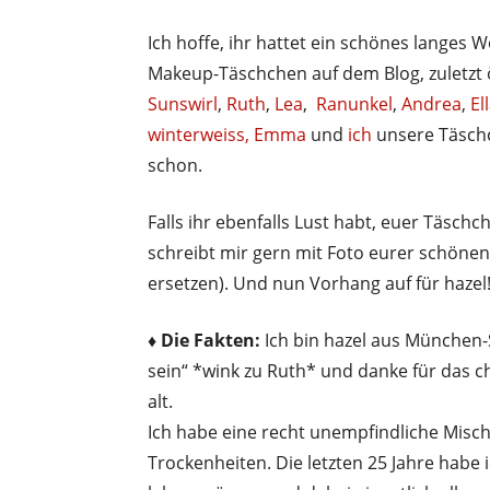
Ich hoffe, ihr hattet ein schönes langes 
Makeup-Täschchen auf dem Blog, zuletzt
Sunswirl
,
Ruth
,
Lea
,
Ranunkel
,
Andrea
,
El
winterweiss,
Emma
und
ich
unsere Täsch
schon.
Falls ihr ebenfalls Lust habt, euer Täsch
schreibt mir gern mit Foto eurer schönen
ersetzen). Und nun Vorhang auf für hazel
♦ Die Fakten:
Ich bin hazel aus München-
sein“ *wink zu Ruth* und danke für das 
alt.
Ich habe eine recht unempfindliche Misch
Trockenheiten. Die letzten 25 Jahre habe 