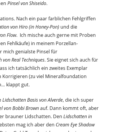
inen
Pinsel von Shiseido
.
tions. Nach ein paar farblichen Fehlgriffen
tion von Hiro (in Honey-Pon)
und die
von Flow
. Ich mische auch gerne mit Proben
en Fehlkäufe) in meinem Porzellan-
r mich genialste Pinsel für
h von Real Techniques
. Sie eignet sich auch für
dass ich tatsächlich ein zweites Exemplar
 Korrigieren (zu viel Mineralfoundation
o
… klappt gut.
e
Lidschatten Basis von Alverde
, die ich super
el von Bobbi Brown
auf. Dann kommt oft, aber
oder brauner Lidschatten. Den
Lidschatten in
liebsten mag ich aber den
Cream Eye Shadow