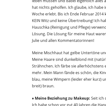
leben müssen und dabei eigentlich alles
hat nichts geholfen. Ich glaube, ich habe i
Woche erlebt. Bis ich Ende Februar 2014 
KEIN Witz und keine Übertreibung! Ich ha
Hauschka (Reinigung und Pflege) verwend
Lösung. Die Lösung für meine Haut waren
Julie und allen Kommentatorinnen!
Meine Mischhaut hat gelbe Untertöne un
Meine Haare sind dunkelblond mit (natürl
Strähnchen. Ich färbe sie allerhöchstens ei
mehr. Mein Mann fände es schön, die Kind
blau, meine Wimpern (leider eher kurz) 
breit) braun.
♦ Meine Beziehung zu Makeup:
Seit ich
Ich habe schon vor gut 40 Jahren die H