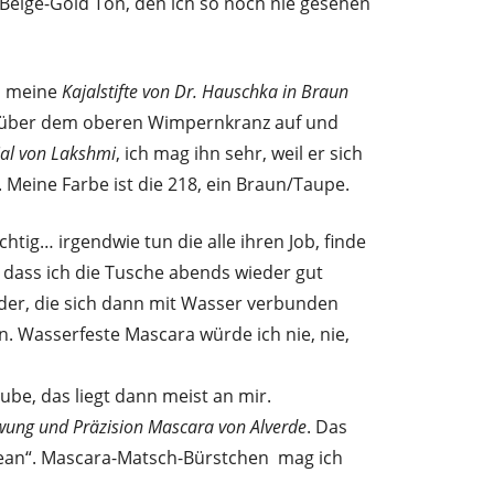
er Beige-Gold Ton, den ich so noch nie gesehen
n meine
Kajalstifte von Dr. Hauschka in Braun
ch über dem oberen Wimpernkranz auf und
jal von Lakshmi
, ich mag ihn sehr, weil er sich
. Meine Farbe ist die 218, ein Braun/Taupe.
chtig… irgendwie tun die alle ihren Job, finde
h, dass ich die Tusche abends wieder gut
nder, die sich dann mit Wasser verbunden
. Wasserfeste Mascara würde ich nie, nie,
ube, das liegt dann meist an mir.
wung und Präzision Mascara von Alverde
. Das
lean“. Mascara-Matsch-Bürstchen mag ich