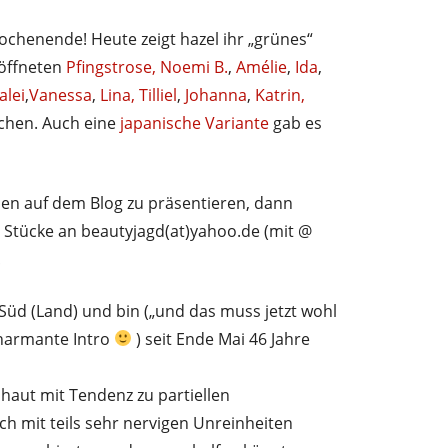
Wochenende! Heute zeigt hazel ihr „grünes“
 öffneten
Pfingstrose,
Noemi B.
,
Amélie
,
Ida
,
lalei
,
Vanessa
,
Lina,
Tilliel
,
Johanna
,
Katrin,
chen. Auch eine
japanische Variante
gab es
chen auf dem Blog zu präsentieren, dann
 Stücke an beautyjagd(at)yahoo.de (mit @
!
Süd (Land) und bin („und das muss jetzt wohl
charmante Intro
) seit Ende Mai 46 Jahre
haut mit Tendenz zu partiellen
ich mit teils sehr nervigen Unreinheiten