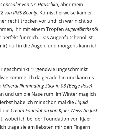
n
Concealer von Dr. Hauschka
, aber mein
22 von RMS Beauty
. Komischerweise kam er
r recht trocken vor und ich war nicht so
kommen, ihn mit einem Tropfen
Augenfältchenöl
r perfekt für mich. Das Augenfältchenöl ist
 (mir) null in die Augen, und morgens kann ich
ber geschminkt *irgendwie ungeschminkt
dwie komme ich da gerade hin und kann es
em
Mineral Illuminating Stick in 03 (Beige Rose)
inn und um die Nase rum. Im Winter mag ich
erbst habe ich mir schon mal die
Liquid
 die
Cream Foundation von Kjaer Weiss (in Just
ut, wobei ich bei der Foundation von Kjaer
Ich trage sie am liebsten mir den Fingern