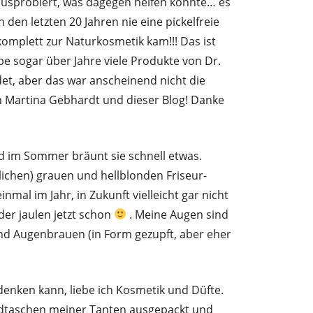
 ausprobiert, was dagegen helfen könnte… es
n den letzten 20 Jahren nie eine pickelfreie
komplett zur Naturkosmetik kam!!! Das ist
be sogar über Jahre viele Produkte von Dr.
et, aber das war anscheinend nicht die
 Martina Gebhardt und dieser Blog! Danke
d im Sommer bräunt sie schnell etwas.
ichen) grauen und hellblonden Friseur-
nmal im Jahr, in Zukunft vielleicht gar nicht
er jaulen jetzt schon
. Meine Augen sind
und Augenbrauen (in Form gezupft, aber eher
 denken kann, liebe ich Kosmetik und Düfte.
andtaschen meiner Tanten ausgepackt und