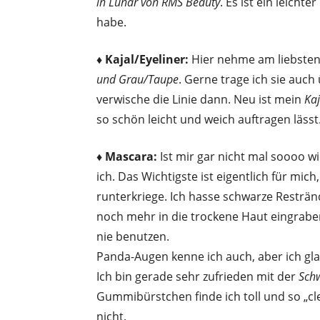
in Lunar von RMS Beauty
. Es ist ein leicht
habe.
♦ Kajal/Eyeliner:
Hier nehme am liebste
und Grau/Taupe
. Gerne trage ich sie au
verwische die Linie dann. Neu ist mein
Ka
so schön leicht und weich auftragen lässt
♦ Mascara:
Ist mir gar nicht mal soooo wi
ich. Das Wichtigste ist eigentlich für mic
runterkriege. Ich hasse schwarze Resträ
noch mehr in die trockene Haut eingraben
nie benutzen.
Panda-Augen kenne ich auch, aber ich gla
Ich bin gerade sehr zufrieden mit der
Sch
Gummibürstchen finde ich toll und so „c
nicht.