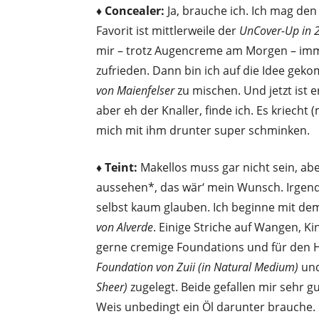
♦ Concealer:
Ja, brauche ich. Ich mag de
Favorit ist mittlerweile der
UnCover-Up in 
mir – trotz Augencreme am Morgen – imme
zufrieden. Dann bin ich auf die Idee ge
von Maienfelser
zu mischen. Und jetzt ist e
aber eh der Knaller, finde ich. Es kriecht
mich mit ihm drunter super schminken.
♦ Teint:
Makellos muss gar nicht sein, a
aussehen*, das wär‘ mein Wunsch. Irgen
selbst kaum glauben. Ich beginne mit d
von Alverde
. Einige Striche auf Wangen, K
gerne cremige Foundations und für den H
Foundation von Zuii (in Natural Medium)
und
Sheer)
zugelegt. Beide gefallen mir sehr g
Weis unbedingt ein Öl darunter brauche. 