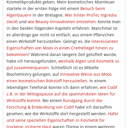
Kosmetikprodukte geben. Mein kosmetisches Abenteuer
startete in der ersten Folge mit einem
Besuch beim
Algenbauern
in der Bretagne.
Wer hinter ProTec Ingredia
steckt
und
wie Beauty-Innovationen entstehen
, konnte man
in den beiden folgenden Kapiteln erfahren. Manchmal ist
es allerdings gar nicht so einfach, aus einem Pflänzchen
einen Wirkstoff herzustellen. Gelingt es, die
interessanten
Eigenschaften von Moos in einen Cremetiegel hinein zu
bekommen
? Während daran längere Zeit getüftelt wurde,
habe ich herausgefunden,
weshalb Algen und Kosmetik so
gut zusammenpassen
. Schließlich ist es Mibelle
Biochemistry gelungen, auf
innovative Weise aus Moos
einen kosmetischen Rohstoff herzustellen
. In einem
lebendigen Telefonat konnte ich dann erfahren,
wie Codif
z.B. in der Mittagspause auf die spannendsten Ideen für
Wirkstoffe kommt
. Bei einem
Rundgang durch die
Forschung & Entwicklung von Codif
habe ich daraufhin
gesehen, wie die Wirkstoffe dort hergestellt werden.
Hafer
und seine speziellen Eigenschaften in Kosmetik für
trockene, irritierte Haut
waren Thema in einem weiteren