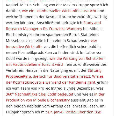
Kapitel. Mit Dr. Schilling von der Maxim Gruppe sprach ich
darüber,
wie ein Lohnhersteller Wirkstoffe aussucht
und
welche Themen in der Kosmetikbranche zukünftig wichtig
werden könnten. Anschließend befragte ich
Study and
Research Managerin Dr. Franziska Wandrey
bei Mibelle
Biochemistry zu ihrem spannenden Beruf. Statt eines
Messebesuchs stellte ich in einem Schaufenster
vier
innovative Wirkstoffe
vor, die hoffentlich schon bald in
neuen Kosmetikprodukten zu finden sind. Im Labor von
Codif wurde mir gezeigt,
wie die Wirkung von Rohstoffen
mit Hautmodellen erforscht wird
– ein zukunftsweisendes
Verfahren. Hinaus in die Natur ging es mit der
Stiftung
ProSpecieRara, die sich für Biodiversität einsetzt
.
Wie es
der Kosmetikindustrie während der Pandemie geht
, erfuhr
ich vom Team von ProTec Ingredia Ende Dezember. Was
360° Nachhaltigkeit bei Codif bedeutet
und wie es
in der
Produktion von Mibelle Biochemistry
aussieht, gab es in
den beiden Kapiteln vom Anfang des Jahres zu lesen. Im
Frühjahr sprach ich mit
Dr. Jan-H. Riedel über den BSB