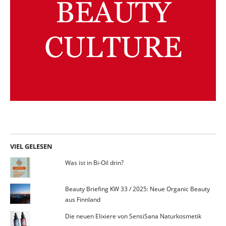
VIEL GELESEN
Was ist in Bi-Oil drin?
Beauty Briefing KW 33 / 2025: Neue Organic Beauty
aus Finnland
Die neuen Elixiere von SensiSana Naturkosmetik