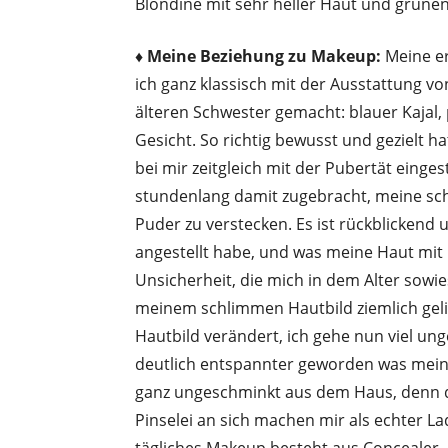
Blondine mit sehr heller Haut und grüne
♦ Meine Beziehung zu Makeup:
Meine e
ich ganz klassisch mit der Ausstattung 
älteren Schwester gemacht: blauer Kajal,
Gesicht. So richtig bewusst und gezielt h
bei mir zeitgleich mit der Pubertät einges
stundenlang damit zugebracht, meine sc
Puder zu verstecken. Es ist rückblickend
angestellt habe, und was meine Haut mit
Unsicherheit, die mich in dem Alter sow
meinem schlimmen Hautbild ziemlich gelitt
Hautbild verändert, ich gehe nun viel u
deutlich entspannter geworden was meine
ganz ungeschminkt aus dem Haus, denn 
Pinselei an sich machen mir als echter L
tägliches Makeup besteht aus Concealer, 