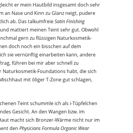
leicht er mein Hautbild insgesamt doch sehr
em an Nase und Kinn zu Glanz neigt, pudere
lich ab. Das talkumfreie
Satin Finishing
l und mattiert meinen Teint sehr gut. Obwohl
anchmal gern zu flüssigen Naturkosmetik-
hnen doch noch ein bisschen auf dem
ich sie vernünftig einarbeiten kann, andere
rag, führen bei mir aber schnell zu
ür Naturkosmetik-Foundations habt, die sich
Mischhaut mit öliger T-Zone gut schlagen,
henen Teint schummle ich als i-Tüpfelchen
undes Gesicht. An den Wangen bzw. im
Haut macht sich Bronzer-Wärme nicht nur im
ment den
Physicians Formula Organic Wear