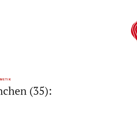
METIK
chen (35):