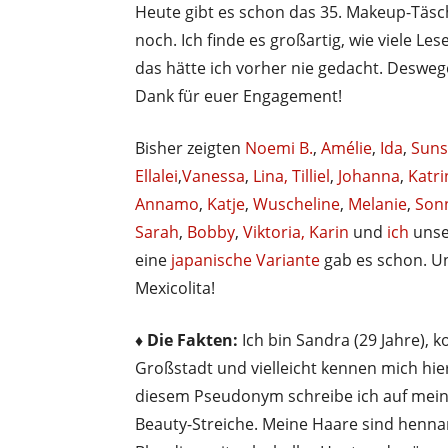
Heute gibt es schon das 35. Makeup-Täsc
noch. Ich finde es großartig, wie viele L
das hätte ich vorher nie gedacht. Desweg
Dank für euer Engagement!
Bisher zeigten
Noemi B.
,
Amélie
,
Ida
,
Suns
Ellalei
,
Vanessa
,
Lina,
Tilliel
,
Johanna
,
Katri
Annamo
,
Katje
,
Wuscheline
,
Melanie
,
Son
Sarah
,
Bobby
,
Viktoria,
Karin
und
ich
unse
eine
japanische Variante
gab es schon. Un
Mexicolita!
♦ Die Fakten:
Ich bin Sandra (29 Jahre),
Großstadt und vielleicht kennen mich hier
diesem Pseudonym schreibe ich auf me
Beauty-Streiche. Meine Haare sind hennaro