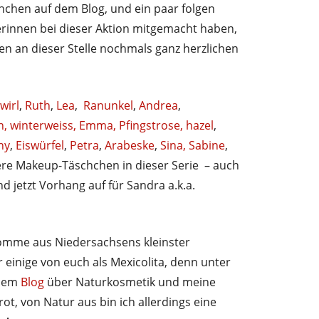
hchen auf dem Blog, und ein paar folgen
eserinnen bei dieser Aktion mitgemacht haben,
en an dieser Stelle nochmals ganz herzlichen
wirl
,
Ruth
,
Lea
,
Ranunkel
,
Andrea
,
n,
winterweiss,
Emma,
Pfingstrose,
hazel
,
ny
,
Eiswürfel
,
Petra
,
Arabeske
,
Sina,
Sabine
,
re Makeup-Täschchen in dieser Serie – auch
d jetzt Vorhang auf für Sandra a.k.a.
 komme aus Niedersachsens kleinster
 einige von euch als Mexicolita, denn unter
inem
Blog
über Naturkosmetik und meine
t, von Natur aus bin ich allerdings eine