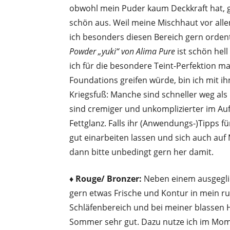
obwohl mein Puder kaum Deckkraft hat, g
schön aus. Weil meine Mischhaut vor all
ich besonders diesen Bereich gern ordent
Powder „yuki“ von Alima Pure
ist schön hel
ich für die besondere Teint-Perfektion m
Foundations greifen würde, bin ich mit i
Kriegsfuß: Manche sind schneller weg als 
sind cremiger und unkomplizierter im Auft
Fettglanz. Falls ihr (Anwendungs-)Tipps f
gut einarbeiten lassen und sich auch auf 
dann bitte unbedingt gern her damit.
♦ Rouge/ Bronzer:
Neben einem ausgeglic
gern etwas Frische und Kontur in mein r
Schläfenbereich und bei meiner blassen 
Sommer sehr gut. Dazu nutze ich im Mo