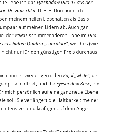
lte liebe ich das
Eyeshadow Duo 07 aus der
von Dr. Hauschka
. Dieses Duo finde ich
ben meinem hellen Lidschatten als Basis
raumpaar auf meinen Lidern ab. Auch gar
piel der etwas schimmernderen Töne im
Duo
e Lidschatten Quattro „chocolate“
, welches (wie
d nicht nur für den günstigen Preis durchaus
mich immer wieder gern: den
Kajal „white“
, der
e optisch öffnet, und die
Eyeshadow Base
, die
ür mich persönlich auf eine ganz neue Ebene
ie soll: Sie verlängert die Haltbarkeit meiner
h intensiver und kräftiger auf dem Auge
 ein ziemlich rotes Tuch für mich: denn was