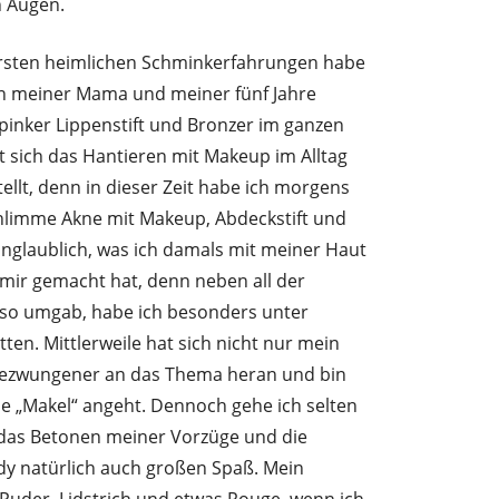
n Augen.
rsten heimlichen Schminkerfahrungen habe
von meiner Mama und meiner fünf Jahre
 pinker Lippenstift und Bronzer im ganzen
at sich das Hantieren mit Makeup im Alltag
tellt, denn in dieser Zeit habe ich morgens
hlimme Akne mit Makeup, Abdeckstift und
 unglaublich, was ich damals mit meiner Haut
 mir gemacht hat, denn neben all der
ieso umgab, habe ich besonders unter
en. Mittlerweile hat sich nicht nur mein
ngezwungener an das Thema heran und bin
 „Makel“ angeht. Dennoch gehe ich selten
das Betonen meiner Vorzüge und die
ady natürlich auch großen Spaß. Mein
Puder, Lidstrich und etwas Rouge, wenn ich