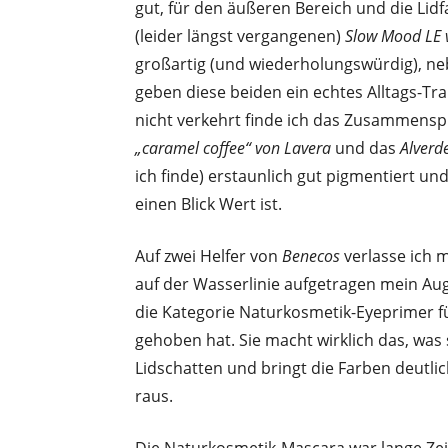
gut, für den äußeren Bereich und die Lidfa
(leider längst vergangenen)
Slow Mood LE 
großartig (und wiederholungswürdig), ne
geben diese beiden ein echtes Alltags-T
nicht verkehrt finde ich das Zusammens
„caramel coffee“
von Lavera
und das
Alverd
ich finde) erstaunlich gut pigmentiert un
einen Blick Wert ist.
Auf zwei Helfer von
Benecos
verlasse ich 
auf der Wasserlinie aufgetragen mein Aug
die Kategorie Naturkosmetik-Eyeprimer f
gehoben hat. Sie macht wirklich das, was s
Lidschatten und bringt die Farben deutlic
raus.
Die Naturkosmetik-Mascara war lange Zeit